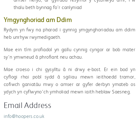
thalu beth bynnag fo’r canlyniad
Ymgynghoriad am Ddim
Rydym yn fwy na pharod i gynnig ymgynghoriadau am ddim
heb unrhyw rwymedigaeth.
Mae ein tîm profiadol yn gallu cynnig cyngor ar bob mater
sy'n ymwneud â phrofiant neu achau.
Mae croeso i chi gysylltu â ni drwy e-bost. Er ein bod yn
cyflogi rhai pobl sydd â sgiliau mewn ieithoedd tramor,
cofiwch ganiatáu mwy o amser ar gyfer derbyn ymateb os
ydych yn cyflwyno'ch ymholiad mewn iaith heblaw Saesneg.
Email Address
info@hoopers.co.uk