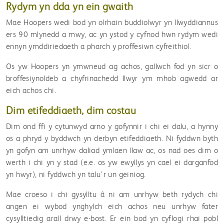
Rydym yn dda yn ein gwaith
Mae Hoopers wedi bod yn olrhain buddiolwyr yn llwyddiannus
ers 90 mlynedd a mwy, ac yn ystod y cyfnod hwn rydym wedi
ennyn ymddiriedaeth a pharch y proffesiwn cyfreithiol.
Os yw Hoopers yn ymwneud ag achos, gallwch fod yn sicr o
broffesiynoldeb a chyfrinachedd llwyr ym mhob agwedd ar
eich achos chi.
Dim etifeddiaeth, dim costau
Dim ond ffi y cytunwyd arno y gofynnir i chi ei dalu, a hynny
os a phryd y byddwch yn derbyn etifeddiaeth. Ni fyddwn byth
yn gofyn am unrhyw daliad ymlaen llaw ac, os nad oes dim o
werth i chi yn y stad (e.e. os yw ewyllys yn cael ei darganfod
yn hwyr), ni fyddwch yn talu’r un geiniog.
Mae croeso i chi gysylltu â ni am unrhyw beth rydych chi
angen ei wybod ynghylch eich achos neu unrhyw fater
cysylltiedig arall drwy e-bost. Er ein bod yn cyflogi rhai pobl