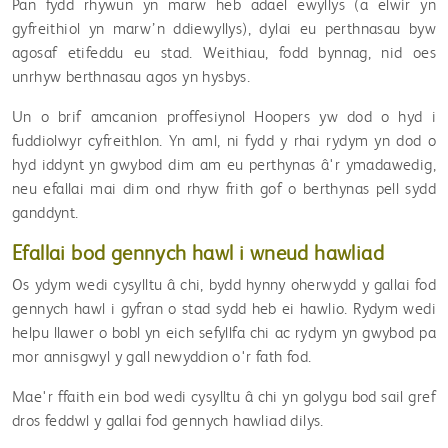
Pan fydd rhywun yn marw heb adael ewyllys (a elwir yn
gyfreithiol yn marw’n ddiewyllys), dylai eu perthnasau byw
agosaf etifeddu eu stad. Weithiau, fodd bynnag, nid oes
unrhyw berthnasau agos yn hysbys.
Un o brif amcanion proffesiynol Hoopers yw dod o hyd i
fuddiolwyr cyfreithlon. Yn aml, ni fydd y rhai rydym yn dod o
hyd iddynt yn gwybod dim am eu perthynas â'r ymadawedig,
neu efallai mai dim ond rhyw frith gof o berthynas pell sydd
ganddynt.
Efallai bod gennych hawl i wneud hawliad
Os ydym wedi cysylltu â chi, bydd hynny oherwydd y gallai fod
gennych hawl i gyfran o stad sydd heb ei hawlio. Rydym wedi
helpu llawer o bobl yn eich sefyllfa chi ac rydym yn gwybod pa
mor annisgwyl y gall newyddion o'r fath fod.
Mae'r ffaith ein bod wedi cysylltu â chi yn golygu bod sail gref
dros feddwl y gallai fod gennych hawliad dilys.