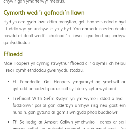
chywir gan ymarferwyr medrus.
Cymorth wedi’i gofnodi’n llawn
Hyd yn oed gyda fawr ddim manylion, gall Hoopers ddod o hyd
i fuddiolwyr yn unrhyw le yn y byd. Yna darperir coeden deulu
hawdd ei deall wedi’i chofnodi’n llawn i gyd-fynd ag unrhyw
ganfyddiadau.
Ffioedd
Mae Hoopers yn cynnig strwythur ffioedd clir a syml i'ch helpu
i reoli cymhlethdodau gweinyddu stadau.
Ffi Penodedig: Gall Hoopers ymgymryd ag ymchwil ar
gyfradd benodedig ac ar sail cyllideb y cytunwyd arni
Trefniant Wrth Gefn: Rydym yn ymrwymo i ddod o hyd i
fuddiolwyr posibl gan dderbyn unrhyw risg neu gost ein
hunain, gan gytuno ar gomisiwn gyda phob buddiolwr
Ffi Seiliedig ar Amser: Gallwn ymchwilio i achos ar sail
amser hefyd, ar gyfradd resymol y cytunwyd arni, i'w