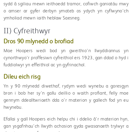
sydd â sgiliau mewn ieithoedd tramor, cofiwch ganiatáu mwy
o amser ar gyfer derbyn ymateb os ydych yn cyflwyno'ch
ymholiad mewn iaith heblaw Saesneg.
II) Cyfreithwyr
Dros 90 mlynedd o brofiad
Mae Hoopers wedi bod yn gweithio'n llwyddiannus yn
cynorthwyo'r proffesiwn cyfreithiol ers 1923, gan ddod o hyd i
fuddiolwyr yn effeithiol ac yn gyfrinachol.
Dileu eich risg
Yn y 90 mlynedd diwethaf, rydym wedi wynebu a goresgyn
bron i bob her sy’n gallu deillio o waith profiant, felly mae
gennym ddealltwriaeth dda o'r materion y gallech fod yn eu
hwynebu.
Efallai y gall Hoopers eich helpu chi i ddelio â'r materion hyn,
gan ysgafnhau’ch llwyth achosion gyda gwasanaeth trylwyr a