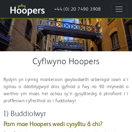
+44 (0) 20 7490 3908
Cyflwyno Hoopers
Rydym yn cynnig manteision gwybodaeth arbenigol iawn a'r
sgiliau a ddatblygwyd dros gyfnod o fwy na 90 mlynedd o
weithio ym maes hel achau sy'n gysylltiedig â phrofiant i’r
proffesiwn cyfreithiol ac i fuddiolwyr.
I) Buddiolwyr
Pam mae Hoopers wedi cysylltu â chi?